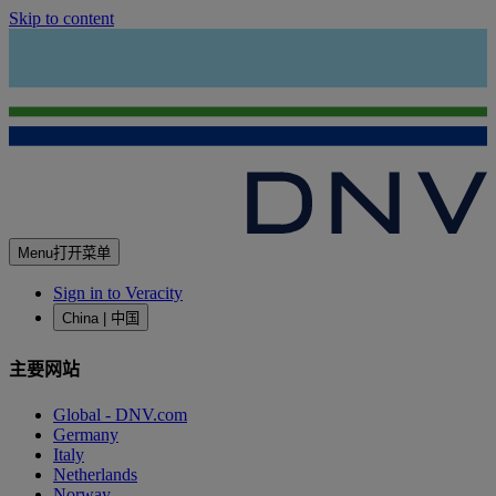
Skip to content
Menu
打开菜单
Sign in to Veracity
China | 中国
主要网站
Global - DNV.com
Germany
Italy
Netherlands
Norway