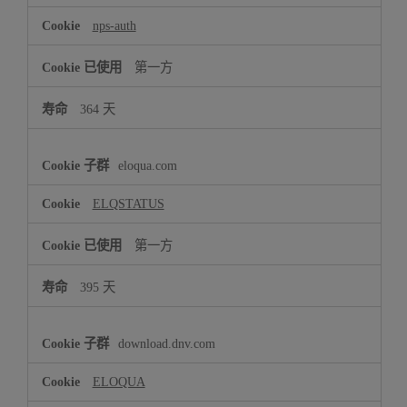
Cookie
nps-auth
第一方
364 天
eloqua.com
ELQSTATUS
第一方
395 天
download.dnv.com
ELOQUA