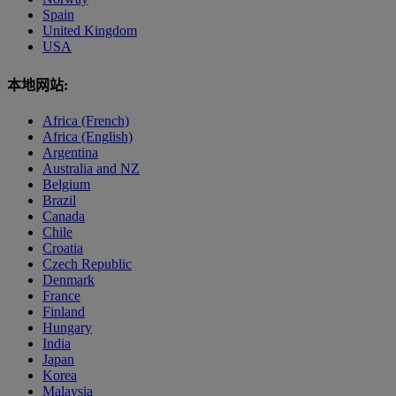
Spain
United Kingdom
USA
本地网站:
Africa (French)
Africa (English)
Argentina
Australia and NZ
Belgium
Brazil
Canada
Chile
Croatia
Czech Republic
Denmark
France
Finland
Hungary
India
Japan
Korea
Malaysia