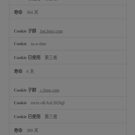
364 天
bat.bing.com
sa-u-date
第三者
6 天
c.bing.com
esctx-oKAoLl820gI
第三者
389 天