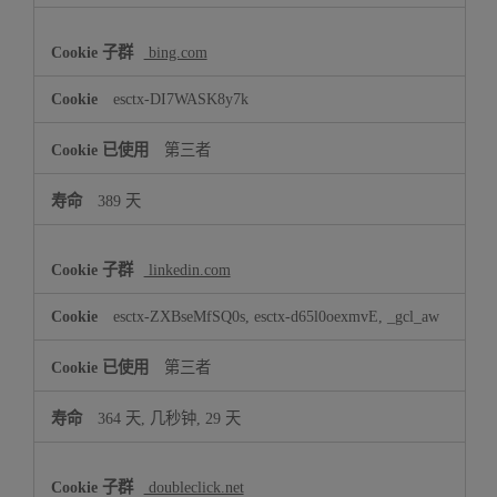
bing.com
esctx-DI7WASK8y7k
第三者
389 天
linkedin.com
esctx-ZXBseMfSQ0s, esctx-d65l0oexmvE, _gcl_aw
第三者
364 天, 几秒钟, 29 天
doubleclick.net