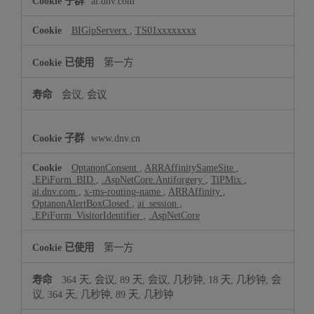
ai.dnv.com
BIGipServerx
,
TS01xxxxxxxx
第一方
会议, 会议
www.dnv.cn
OptanonConsent
,
ARRAffinitySameSite
,
.EPiForm_BID
,
.AspNetCore.Antiforgery
,
TiPMix
,
ai.dnv.com
,
x-ms-routing-name
,
ARRAffinity
,
OptanonAlertBoxClosed
,
ai_session
,
.EPiForm_VisitorIdentifier
,
.AspNetCore
第一方
364 天, 会议, 89 天, 会议, 几秒钟, 18 天, 几秒钟, 会
议, 364 天, 几秒钟, 89 天, 几秒钟