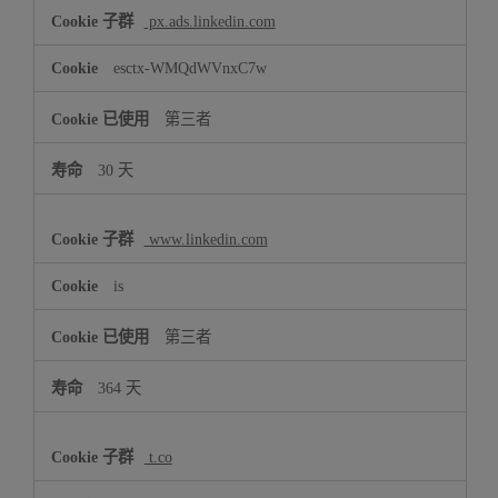
px.ads.linkedin.com
esctx-WMQdWVnxC7w
第三者
30 天
www.linkedin.com
is
第三者
364 天
t.co