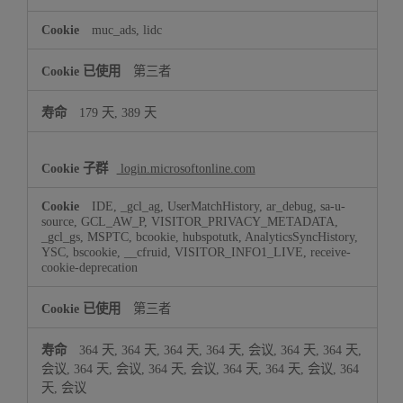
muc_ads, lidc
第三者
179 天, 389 天
login.microsoftonline.com
IDE, _gcl_ag, UserMatchHistory, ar_debug, sa-u-
source, GCL_AW_P, VISITOR_PRIVACY_METADATA,
_gcl_gs, MSPTC, bcookie, hubspotutk, AnalyticsSyncHistory,
YSC, bscookie, __cfruid, VISITOR_INFO1_LIVE, receive-
cookie-deprecation
第三者
364 天, 364 天, 364 天, 364 天, 会议, 364 天, 364 天,
会议, 364 天, 会议, 364 天, 会议, 364 天, 364 天, 会议, 364
天, 会议