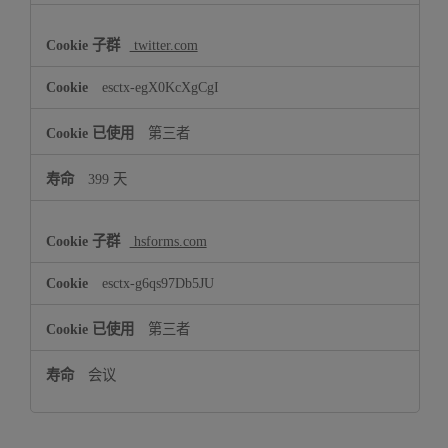
twitter.com
esctx-egX0KcXgCgI
第三者
399 天
hsforms.com
esctx-g6qs97Db5JU
第三者
会议