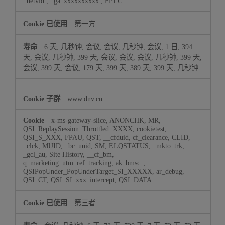
_uetvid
,
_ga_xxxxxxxxxx
,
FPLC
第一方
6 天, 几秒钟, 会议, 会议, 几秒钟, 会议, 1 日, 394
天, 会议, 几秒钟, 399 天, 会议, 会议, 会议, 几秒钟, 399 天,
会议, 399 天, 会议, 179 天, 399 天, 389 天, 399 天, 几秒钟
www.dnv.cn
x-ms-gateway-slice, ANONCHK, MR,
QSI_ReplaySession_Throttled_XXXX, cookietest,
QSI_S_XXX, FPAU, QST, __cfduid, cf_clearance, CLID,
_clck, MUID, _bc_uuid, SM, ELQSTATUS, _mkto_trk,
_gcl_au, Site History, __cf_bm,
q_marketing_utm_ref_tracking, ak_bmsc_,
QSIPopUnder_PopUnderTarget_SI_XXXXX, ar_debug,
QSI_CT, QSI_SI_xxx_intercept, QSI_DATA
第三者