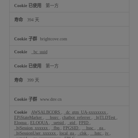
第一方
394 天
brightcove.com
_bc_uuid
第一方
399 天
www.dnv.cn
AWSALBCORS
,
_dc_gtm_UA-xxxxxxxx
,
EPiStateMarker
,
__hssrc
,
chatbot_referrer
,
_hjTLDTest
,
Eloqua
,
ELOQUA
,
_uetsid
,
_gid
,
FPID
,
_hjSession_xxxxxx
,
_fbp
,
FPGSID
,
__hssc
,
_ga
,
_hjSessionUser_xxxxxx
,
local_ga
,
_clsk
,
__hstc
,
iv
,