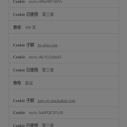
esctx-rH6w907A6Vc
第三者
399 天
hs-sites.com
esctx-oKcYrZalmEI
第三者
会议
tags.srv.stackadapt.com
esctx-Aa6PQEXUcl8
第三者