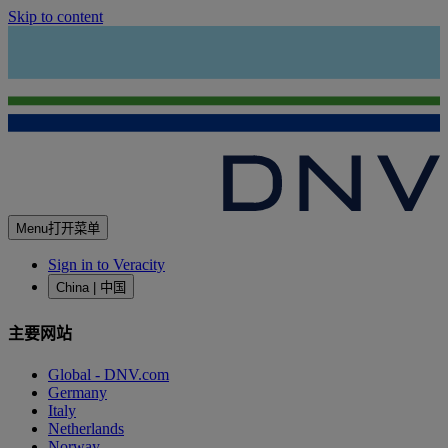
Skip to content
Menu
打开菜单
Sign in to Veracity
China | 中国
主要网站
Global - DNV.com
Germany
Italy
Netherlands
Norway