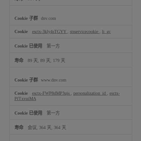
dnv.com
esctx-3kly4sTGYY
,
stsservicecookie
,
li_gc
第一方
89 天, 89 天, 179 天
www.dnv.com
esctx-FWP8dMP3ujs
,
personalization_id
,
esctx-
PfTxvuiMA
第一方
会议, 364 天, 364 天