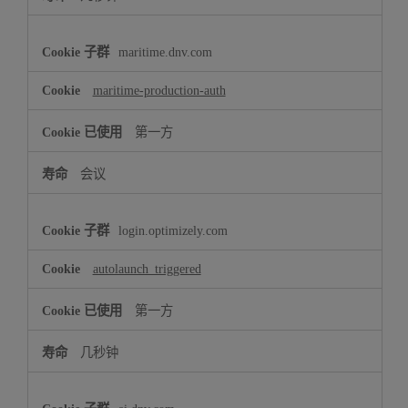
maritime.dnv.com
maritime-production-auth
第一方
会议
login.optimizely.com
autolaunch_triggered
第一方
几秒钟