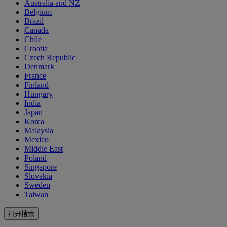
Australia and NZ
Belgium
Brazil
Canada
Chile
Croatia
Czech Republic
Denmark
France
Finland
Hungary
India
Japan
Korea
Malaysia
Mexico
Middle East
Poland
Singapore
Slovakia
Sweden
Taiwan
打开搜索