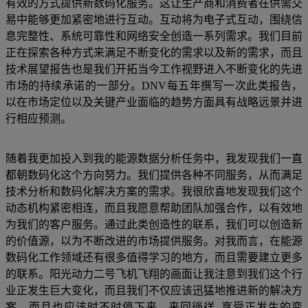
有效的方式提供新数码化服务。这让生产商和消费者在供需交
易中能够更加紧密地进行互动。互动将为电子式互动，围绕信
息完整性、系统可靠性和网络安全创造一系列需求。我们目前
正在探索各种方式来满足不断变化的需求以及新的需求，而且
技术展望报告也是我们开拓当今工作视野进入不断变化的先进
市场的持续承诺的一部分。DNV每五年撰写一次此类报告，
以在市场定位以及关键产业面临的趋势方面具有战略远景并进
行相应预测。
随着我更加投入到我的能源数据分析任务中，我发现我们一直
都朝数码化这个方向努力。我们提供各种不同服务，从而满足
技术分析和数码化解决方案的需求。我很欣喜地发现我们这个
动态机构紧密相连，而且我愿意帮助团队加强合作，以有效地
为我们的客户服务。通过此类创造性的联系，我们可以创造新
的价值源，以为不断改进的市场提供服务。对我而言，在能源
数码化工作领域还有很多值得学习的地方，而且需要建立更多
的联系。阳光动力二号飞机飞翔的画面让我注意到我们这个行
业正发生巨大变化，而且我们不仅应该迅猛地推进新的解决方
案，而且也应该时不时停下来，来回徜徉, 享受正发生的变