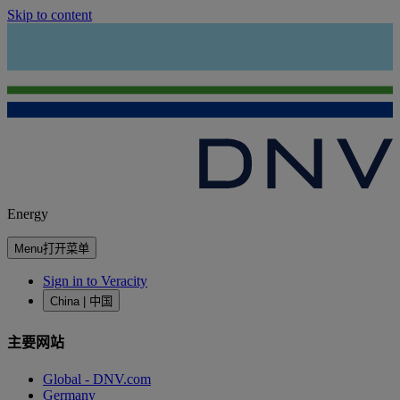
Skip to content
Energy
Menu
打开菜单
Sign in to Veracity
China | 中国
主要网站
Global - DNV.com
Germany