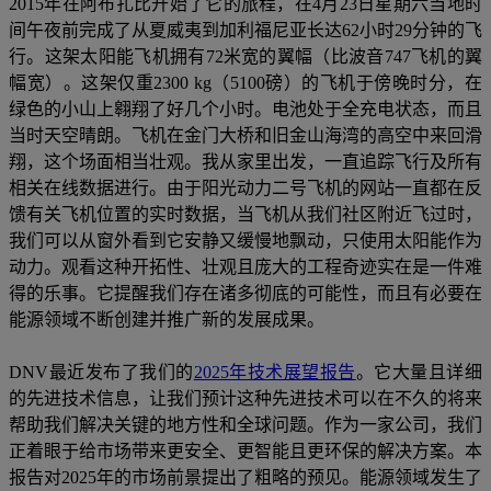
2015年在阿布扎比开始了它的旅程，在4月23日星期六当地时
间午夜前完成了从夏威夷到加利福尼亚长达62小时29分钟的飞
行。这架太阳能飞机拥有72米宽的翼幅（比波音747飞机的翼
幅宽）。这架仅重2300 kg（5100磅）的飞机于傍晚时分，在
绿色的小山上翱翔了好几个小时。电池处于全充电状态，而且
当时天空晴朗。飞机在金门大桥和旧金山海湾的高空中来回滑
翔，这个场面相当壮观。我从家里出发，一直追踪飞行及所有
相关在线数据进行。由于阳光动力二号飞机的网站一直都在反
馈有关飞机位置的实时数据，当飞机从我们社区附近飞过时，
我们可以从窗外看到它安静又缓慢地飘动，只使用太阳能作为
动力。观看这种开拓性、壮观且庞大的工程奇迹实在是一件难
得的乐事。它提醒我们存在诸多彻底的可能性，而且有必要在
能源领域不断创建并推广新的发展成果。
DNV最近发布了我们的
2025年技术展望报告
。它大量且详细
的先进技术信息，让我们预计这种先进技术可以在不久的将来
帮助我们解决关键的地方性和全球问题。作为一家公司，我们
正着眼于给市场带来更安全、更智能且更环保的解决方案。本
报告对2025年的市场前景提出了粗略的预见。能源领域发生了