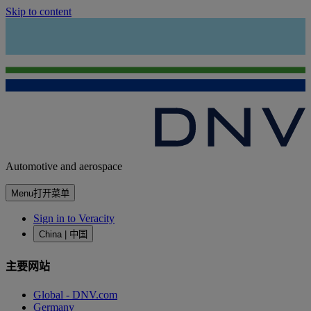
Skip to content
Automotive and aerospace
Menu
打开菜单
Sign in to Veracity
China | 中国
主要网站
Global - DNV.com
Germany