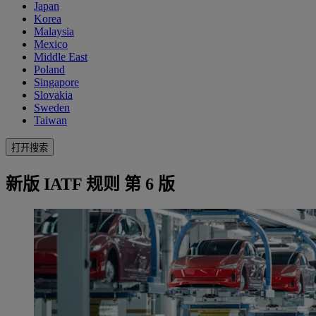
Japan
Korea
Malaysia
Mexico
Middle East
Poland
Singapore
Slovakia
Sweden
Taiwan
打开搜索
新版 IATF 规则 第 6 版