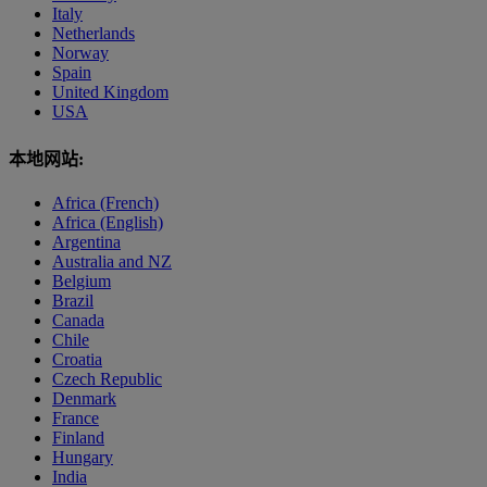
Italy
Netherlands
Norway
Spain
United Kingdom
USA
本地网站:
Africa (French)
Africa (English)
Argentina
Australia and NZ
Belgium
Brazil
Canada
Chile
Croatia
Czech Republic
Denmark
France
Finland
Hungary
India