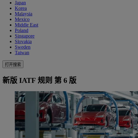
Japan
Korea
Malaysia
Mexico
Middle East
Poland
Singapore
Slovakia
Sweden
Taiwan
打开搜索
新版 IATF 规则 第 6 版