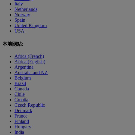
Italy
Netherlands
Norway
Spain
United Kingdom
USA
本地网站:
Africa (French)
Africa (English)
Argentina
Australia and NZ
Belgium
Brazil
Canada
Chile
Croatia
Czech Republic
Denmark
France
Finland
Hungary
India