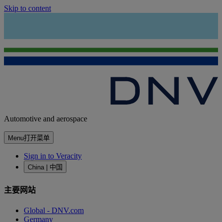
Skip to content
Automotive and aerospace
Menu
打开菜单
Sign in to Veracity
China | 中国
主要网站
Global - DNV.com
Germany