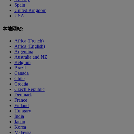
Spain
United Kingdom
USA
本地网站:
Africa (French)
Africa (English)
Argentina
Australia and NZ
Belgium
Brazil
Canada
Chile
Croatia
Czech Republic
Denmark
France
Finland
Hungary
India
Japan
Korea
Malaysia