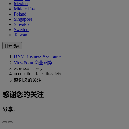
Mexico
Middle East
Poland
Singapore
Slovakia
Sweden
Taiwan
打开搜索
DNV Business Assurance
ViewPoint 商业洞察
espresso-surveys
occupational-health-safety
感谢您的关注
感谢您的关注
分享: