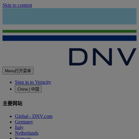
Skip to content
Menu
打开菜单
Sign in to Veracity
China | 中国
主要网站
Global - DNV.com
Germany
Italy
Netherlands
Norway