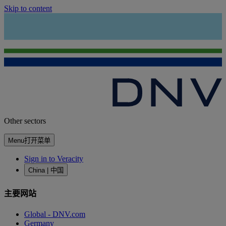
Skip to content
Other sectors
Menu
打开菜单
Sign in to Veracity
China | 中国
主要网站
Global - DNV.com
Germany