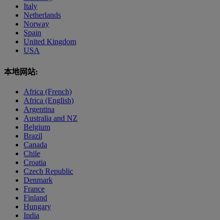
Italy
Netherlands
Norway
Spain
United Kingdom
USA
本地网站:
Africa (French)
Africa (English)
Argentina
Australia and NZ
Belgium
Brazil
Canada
Chile
Croatia
Czech Republic
Denmark
France
Finland
Hungary
India