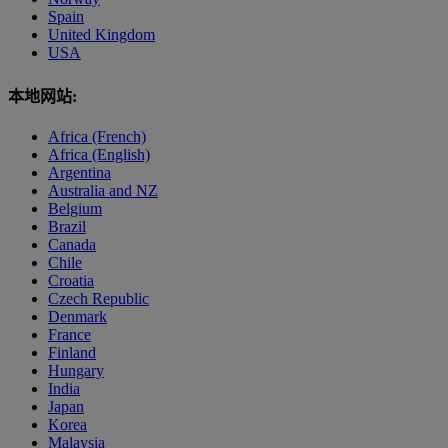
Spain
United Kingdom
USA
本地网站:
Africa (French)
Africa (English)
Argentina
Australia and NZ
Belgium
Brazil
Canada
Chile
Croatia
Czech Republic
Denmark
France
Finland
Hungary
India
Japan
Korea
Malaysia