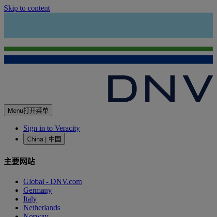
Skip to content
Menu
打开菜单
Sign in to Veracity
China | 中国
主要网站
Global - DNV.com
Germany
Italy
Netherlands
Norway