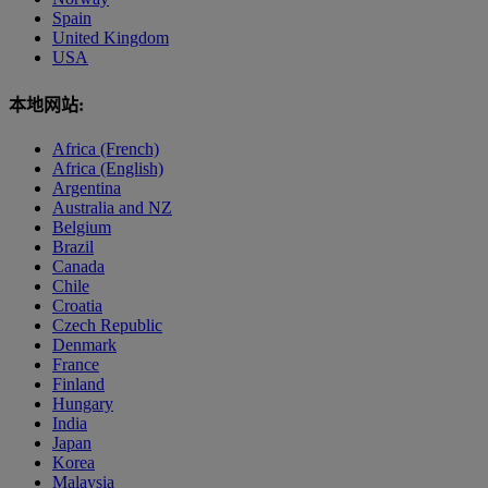
Spain
United Kingdom
USA
本地网站:
Africa (French)
Africa (English)
Argentina
Australia and NZ
Belgium
Brazil
Canada
Chile
Croatia
Czech Republic
Denmark
France
Finland
Hungary
India
Japan
Korea
Malaysia