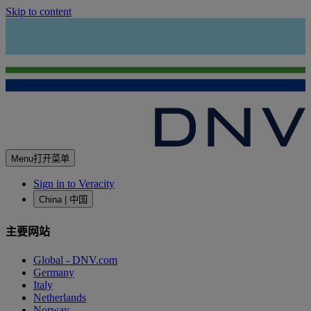
Skip to content
Menu
打开菜单
Sign in to Veracity
China | 中国
主要网站
Global - DNV.com
Germany
Italy
Netherlands
Norway