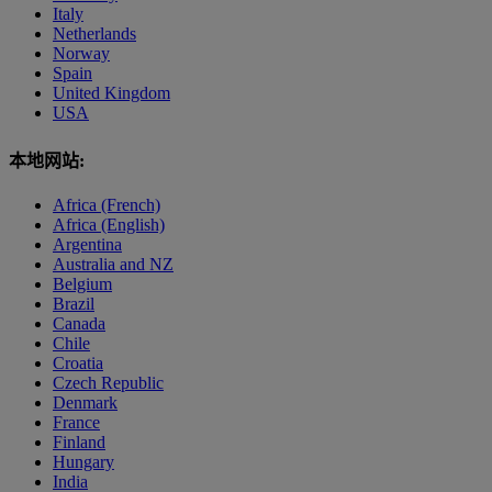
Italy
Netherlands
Norway
Spain
United Kingdom
USA
本地网站:
Africa (French)
Africa (English)
Argentina
Australia and NZ
Belgium
Brazil
Canada
Chile
Croatia
Czech Republic
Denmark
France
Finland
Hungary
India