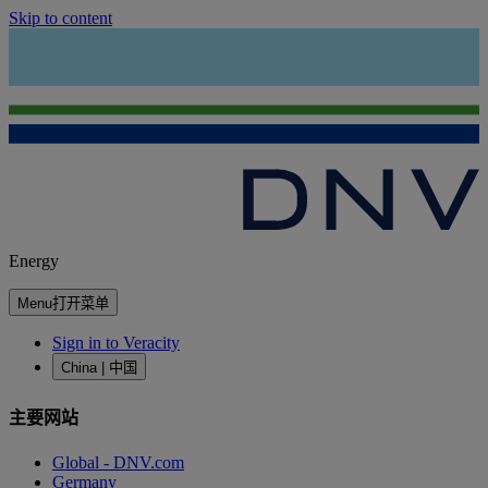
Skip to content
Energy
Menu
打开菜单
Sign in to Veracity
China | 中国
主要网站
Global - DNV.com
Germany