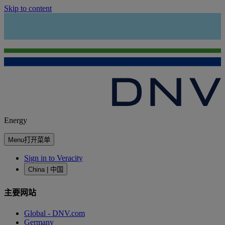
Skip to content
Energy
Menu
打开菜单
Sign in to Veracity
China | 中国
主要网站
Global - DNV.com
Germany