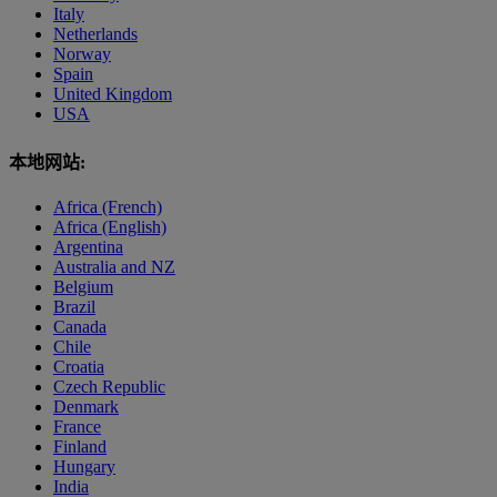
Italy
Netherlands
Norway
Spain
United Kingdom
USA
本地网站:
Africa (French)
Africa (English)
Argentina
Australia and NZ
Belgium
Brazil
Canada
Chile
Croatia
Czech Republic
Denmark
France
Finland
Hungary
India