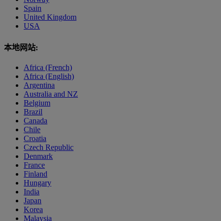
Spain
United Kingdom
USA
本地网站:
Africa (French)
Africa (English)
Argentina
Australia and NZ
Belgium
Brazil
Canada
Chile
Croatia
Czech Republic
Denmark
France
Finland
Hungary
India
Japan
Korea
Malaysia