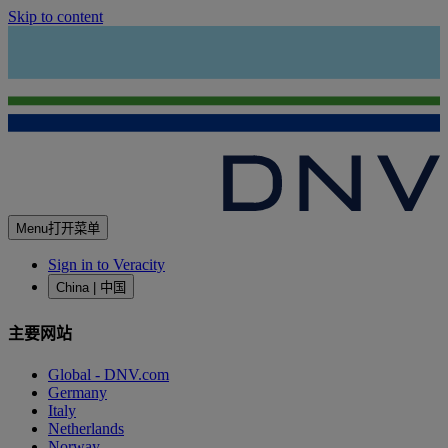
Skip to content
Menu
打开菜单
Sign in to Veracity
China | 中国
主要网站
Global - DNV.com
Germany
Italy
Netherlands
Norway