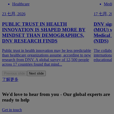
Healthcare
Medic
23 七月, 2026
17 七月, 20
PUBLIC TRUST IN HEALTH
DNV sign
INNOVATION IS SHAPED MORE BY
(MOU) wit
MINDSET THAN DEMOGRAPHICS,
Medical D
DNV RESEARCH FINDS
(NIDS)
Public trust in health innovation may be less predictable
The collabor
than healthcare organizations assume, according to new
internationa
research from DNV. A global survey of 12,500 people
educational a
across 17 countries found that mind...
Previous slide
Next slide
了解更多
We'd love to hear from you - Our global experts are
ready to help
Get in touch