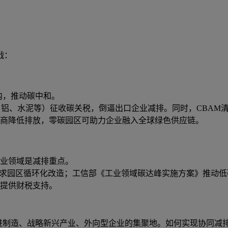
战：
以内，推动碳中和。
铝、水泥等）征收碳关税，倒逼出口企业减排。同时，CBAM清
商降低排放，零碳园区可助力企业融入全球绿色供应链。
，工业领域是减排重点。
要求园区循环化改造；工信部《工业领域碳达峰实施方案》推动低
提供财税支持。
先进制造、战略新兴产业、外向型企业的集聚地。如何实现协同减