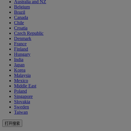
Australia and NZ
Belgium
Brazil
Canada
Chile
Croatia
Czech Republic
Denmark
France
Finland
Hungary
India
Japan
Korea
Malaysia
Mexico
Middle East
Poland
Singapore
Slovakia
Sweden
Taiwan
打开搜索