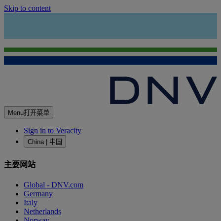
Skip to content
Menu
打开菜单
Sign in to Veracity
China | 中国
主要网站
Global - DNV.com
Germany
Italy
Netherlands
Norway