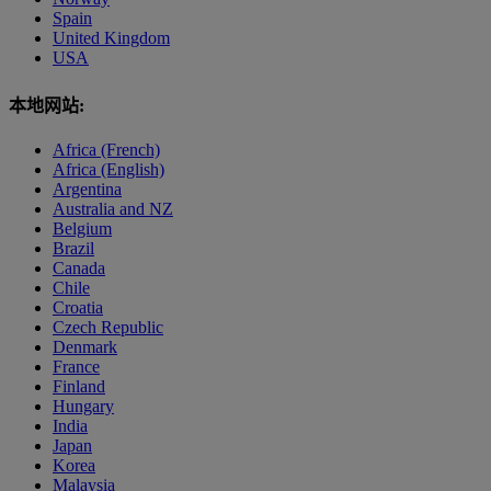
Spain
United Kingdom
USA
本地网站:
Africa (French)
Africa (English)
Argentina
Australia and NZ
Belgium
Brazil
Canada
Chile
Croatia
Czech Republic
Denmark
France
Finland
Hungary
India
Japan
Korea
Malaysia