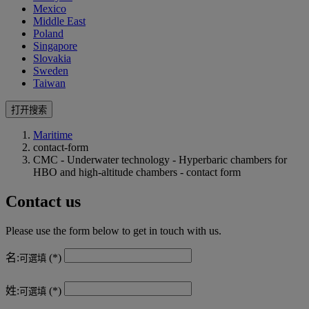
Mexico
Middle East
Poland
Singapore
Slovakia
Sweden
Taiwan
打开搜索
Maritime
contact-form
CMC - Underwater technology - Hyperbaric chambers for
HBO and high-altitude chambers - contact form
Contact us
Please use the form below to get in touch with us.
名:
可選填
姓:
可選填