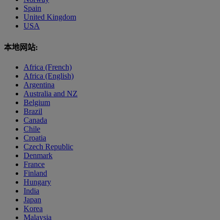
Spain
United Kingdom
USA
本地网站:
Africa (French)
Africa (English)
Argentina
Australia and NZ
Belgium
Brazil
Canada
Chile
Croatia
Czech Republic
Denmark
France
Finland
Hungary
India
Japan
Korea
Malaysia