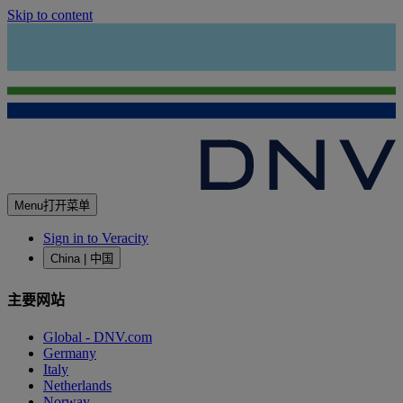
Skip to content
Menu
打开菜单
Sign in to Veracity
China | 中国
主要网站
Global - DNV.com
Germany
Italy
Netherlands
Norway