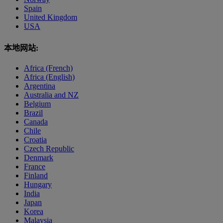
Spain
United Kingdom
USA
本地网站:
Africa (French)
Africa (English)
Argentina
Australia and NZ
Belgium
Brazil
Canada
Chile
Croatia
Czech Republic
Denmark
France
Finland
Hungary
India
Japan
Korea
Malaysia