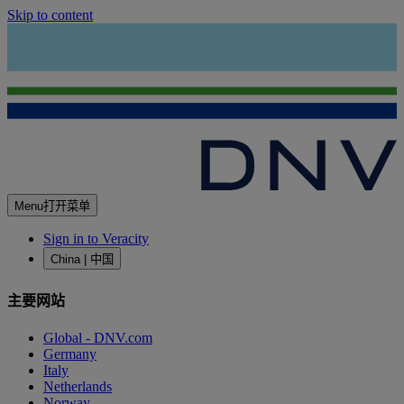
Skip to content
Menu
打开菜单
Sign in to Veracity
China | 中国
主要网站
Global - DNV.com
Germany
Italy
Netherlands
Norway