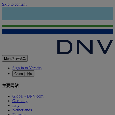
Skip to content
Menu
打开菜单
Sign in to Veracity
China | 中国
主要网站
Global - DNV.com
Germany
Italy
Netherlands
Norway