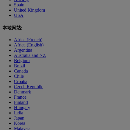
Spain
United Kingdom
USA
本地网站:
Africa (French)
Africa (English)
Argentina
Australia and NZ
Belgium
Brazil
Canada
Chile
Croatia
Czech Republic
Denmark
France
Finland
Hungary
India
Japan
Korea
Malaysia