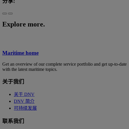
分享:
Explore more.
Maritime home
Get an overview of our complete service portfolio and get up-to-date
with the latest maritime topics.
关于我们
关于 DNV
DNV 简介
可持续发展
联系我们