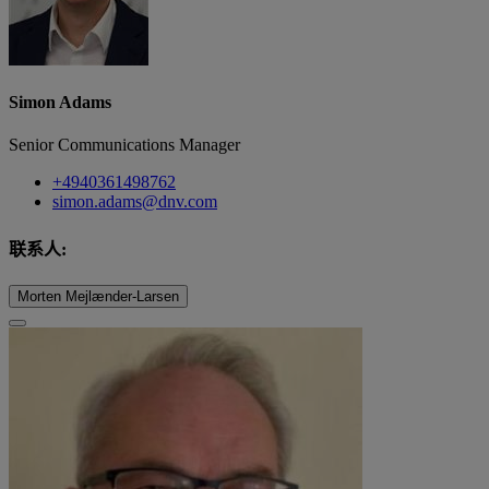
Simon Adams
Senior Communications Manager
+4940361498762
simon.adams@dnv.com
联系人:
Morten Mejlænder-Larsen