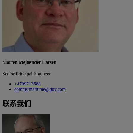
Morten Mejlænder-Larsen
Senior Principal Engineer
+4799713588
comms.maritime@dnv.com
联系我们