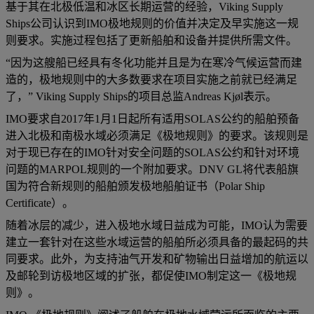
基于其在北极低温和冰区长期运营的经验，Viking Supply
Ships公司认识到IMO极地规则的价值并决定及早实施这一规
则要求。实施过程包括了更新船舶和设备并提供所需文件。
“因为这艘船已经具有冬化功能并且是为在寒冷气候运营而建
造的，极地规则中的大多数要求在项目实施之前就已经满足
了，” Viking Supply Ships的项目总监Andreas Kjøl表示。
IMO要求自2017年1月1日起所有适用SOLAS公约的船舶预备
进入北极和南极水域必须满足《极地规则》的要求。该规则是
对于现已存在的IMO针对安全问题的SOLAS公约和针对环境
问题的MARPOL规则的一个附加要求。DNV GL将代表船旗
国为符合新规则的船舶颁发极地船舶证书（Polar Ship
Certificate）。
随着冰层的减少，进入极地水域日益成为可能，IMO认为需要
建立一套针对在这些水域运营的船舶所必须具备的最起码的共
同要求。此外，为支持油气开发和矿物输出日益增加的航运以
及邮轮到访极地区域的扩张，都促使IMO制定这一《极地规
则》。