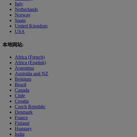
Italy
Netherlands
Norway
Spain
United Kingdom
USA
本地网站:
Africa (French)
Africa (English)
Argentina
Australia and NZ
Belgium
Brazil
Canada
Chile
Croatia
Czech Republic
Denmark
France
Finland
Hungary
India