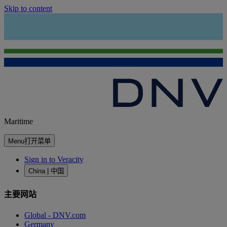
Skip to content
Maritime
Menu
打开菜单
Sign in to Veracity
China | 中国
主要网站
Global - DNV.com
Germany