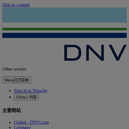
Skip to content
Other sectors
Menu
打开菜单
Sign in to Veracity
China | 中国
主要网站
Global - DNV.com
Germany