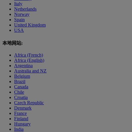
Italy
Netherlands
Norway
Spain
United Kingdom
USA
本地网站:
Africa (French)
Africa (English)
Argentina
Australia and NZ
Belgium
Brazil
Canada
Chile
Croatia
Czech Republic
Denmark
France
Finland
Hungary
India