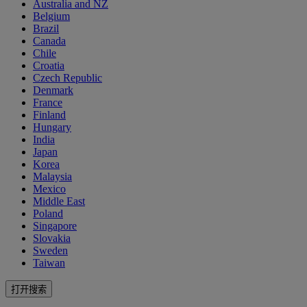
Australia and NZ
Belgium
Brazil
Canada
Chile
Croatia
Czech Republic
Denmark
France
Finland
Hungary
India
Japan
Korea
Malaysia
Mexico
Middle East
Poland
Singapore
Slovakia
Sweden
Taiwan
打开搜索