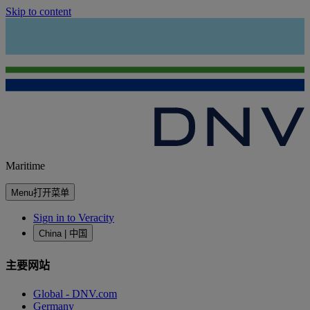
Skip to content
Maritime
Menu
打开菜单
Sign in to Veracity
China | 中国
主要网站
Global - DNV.com
Germany