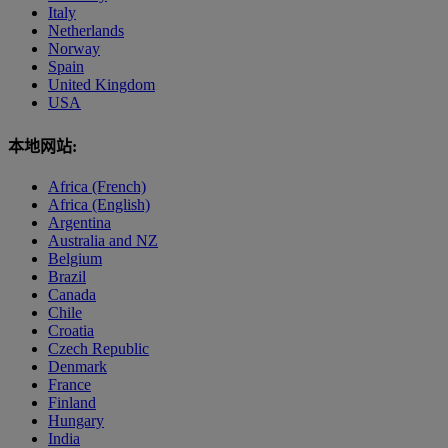
Italy
Netherlands
Norway
Spain
United Kingdom
USA
本地网站:
Africa (French)
Africa (English)
Argentina
Australia and NZ
Belgium
Brazil
Canada
Chile
Croatia
Czech Republic
Denmark
France
Finland
Hungary
India