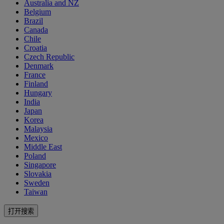
Australia and NZ
Belgium
Brazil
Canada
Chile
Croatia
Czech Republic
Denmark
France
Finland
Hungary
India
Japan
Korea
Malaysia
Mexico
Middle East
Poland
Singapore
Slovakia
Sweden
Taiwan
打开搜索