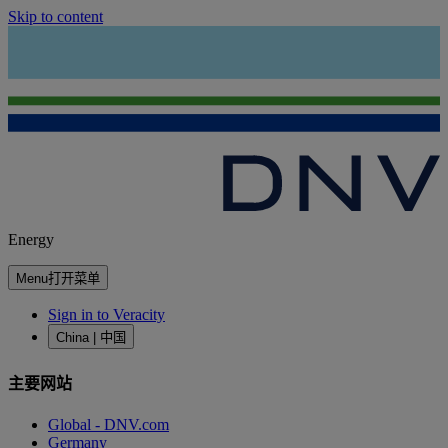
Skip to content
Energy
Menu
打开菜单
Sign in to Veracity
China | 中国
主要网站
Global - DNV.com
Germany