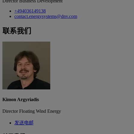
Director Business Development
+494036149138
contact.energysystems@dnv.com
联系我们
Kimon Argyriadis
Director Floating Wind Energy
发送电邮