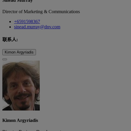
Sinead Murray
Director of Marketing & Communications
+6591598367
sinead.murray@dnv.com
联系人:
Kimon Argyriadis
Kimon Argyriadis