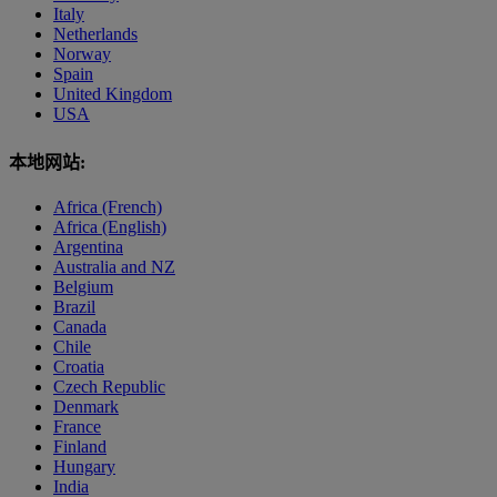
Italy
Netherlands
Norway
Spain
United Kingdom
USA
本地网站:
Africa (French)
Africa (English)
Argentina
Australia and NZ
Belgium
Brazil
Canada
Chile
Croatia
Czech Republic
Denmark
France
Finland
Hungary
India