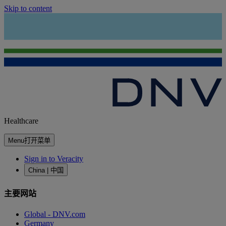
Skip to content
Healthcare
Menu
打开菜单
Sign in to Veracity
China | 中国
主要网站
Global - DNV.com
Germany