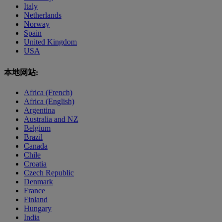
Italy
Netherlands
Norway
Spain
United Kingdom
USA
本地网站:
Africa (French)
Africa (English)
Argentina
Australia and NZ
Belgium
Brazil
Canada
Chile
Croatia
Czech Republic
Denmark
France
Finland
Hungary
India