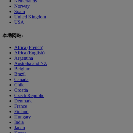
Netherlands
Norway
Spain
United Kingdom
USA
本地网站:
Africa (French)
Africa (English)
Argentina
Australia and NZ
Belgium
Brazil
Canada
Chile
Croatia
Czech Republic
Denmark
France
Finland
Hungary
India
Japan
Korea