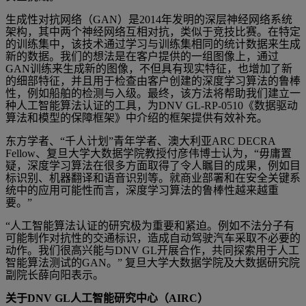
生成性对抗网络（GAN）是2014年发明的深层神经网络系统
架构，其中两个神经网络互相对抗，类似于竞技比赛。在特定
的训练集中，该技术通过学习与训练集相同的统计数据来生成
新的数据。我们的想法是在客户提供的一组图像上，通过
GAN训练来生成新的图像，不但具有现实特征，也增加了新
的细部特征，并且用于检查由客户创建的深度学习算法的鲁棒
性，例如船舶的检测与入级。最终，该方法将帮助我们建立一
种人工智能算法认证的工具，为DNV GL-RP-0510《数据驱动
算法和模型的保障框架》中介绍的框架提供有效补充。
东方学者、“千人计划”青年学者、澳大利亚ARC DECRA
Fellow、复旦大学大数据学院教授付彦伟博士认为，“毋庸置
疑，深度学习算法在很多方面取得了令人瞩目的成果，例如目
标识别、机器翻译和语音识别等。就商业部署和在安全关键系
统中的应用可能性而言，深度学习算法的鲁棒性越来越重
要。”
“人工智能算法认证的研究极为重要和紧迫。例如不法分子有
可能制作对抗性的交通标识，造成自动驾驶汽车采取不必要的
动作。我们很高兴能与DNV GL开展合作，共同探索用于人工
智能算法测试的GAN。” 复旦大学大数据学院及大数据研究院
副院长薛向阳表示。
关于
DNV GL
人工智能研究中心（
AIRC
）