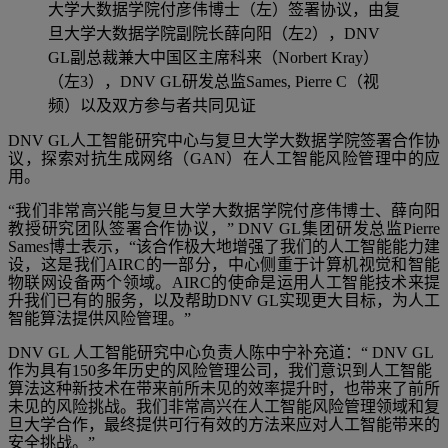
大学大数据学院付彦伟博士（左）签署协议，由复
旦大学大数据学院副院长薛向阳（左2），DNV
GL副总裁兼大中国区主席科来（Norbert Kray）
（左3），DNV GL研发总监Sames, Pierre C（视
频）以及双方参与者共同见证
DNV GL人工智能研究中心与复旦大学大数据学院签署合作协
议，探索对抗生成网络（GAN）在人工智能风险管理中的应
用。
“我们非常高兴能与复旦大学大数据学院付彦伟博士、薛向阳
教授研究团队签署合作协议，” DNV GL集团研发总监Pierre
Sames博士表示，“该合作极大地增强了我们的人工智能能力建
设，这是我们AIRC的一部分，中心侧重于计算机视觉和智能
物联网设备两个领域。AIRC的使命是运用人工智能技术来提
升我们已有的服务，以及帮助DNV GL实现更大目标，为人工
智能算法提供风险管理。”
DNV GL 人工智能研究中心负责人陈中宁补充道：“ DNV GL
作为具有150多年历史的风险管理公司，我们意识到人工智能
算法这种新技术在带来前所未见的效率提升时，也带来了前所
未见的风险挑战。我们非常高兴在人工智能风险管理领域和复
旦大学合作，最终提供可行有效的方法来应对人工智能带来的
安全挑战。”