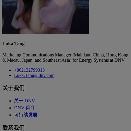
Luka Tang
Marketing Communications Manager (Mainland China, Hong Kong
& Macau, Japan, and Southeast Asia) for Energy Systems at DNV
+862132799313
Luka.Tang@dnv.com
关于我们
关于 DNV
DNV 简介
可持续发展
联系我们