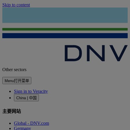
Skip to content
Other sectors
Menu
打开菜单
Sign in to Veracity
China | 中国
主要网站
Global - DNV.com
Germany