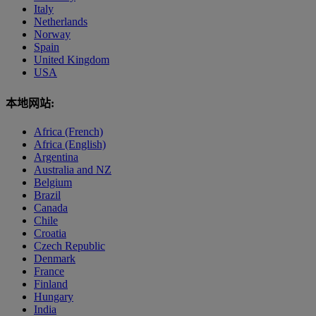
Italy
Netherlands
Norway
Spain
United Kingdom
USA
本地网站:
Africa (French)
Africa (English)
Argentina
Australia and NZ
Belgium
Brazil
Canada
Chile
Croatia
Czech Republic
Denmark
France
Finland
Hungary
India