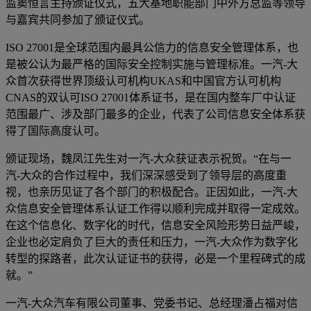
监窦恒言主持颁证仪式，五大基地职能部门中外方总监等领导
与嘉宾共同参加了颁证仪式。
ISO 27001是全球范围内最具公信力的信息安全管理体系，也
是被公认为最严格的国际安全控制实施与管理标准。一汽-大
众首次获得世界顶级认可机构UKAS和中国官方认可机构
CNAS的双认可ISO 27001体系证书，是在国内整车厂中认证
范围最广、涉及部门最多的企业，代表了公司信息安全体系获
得了国际高度认可。
颁证现场，魏凤江先生对一汽-大众获证表示祝贺。“在与一
汽-大众的合作过程中，我们深深感受到了领导层的高度重
视，也亲历见证了各个部门的积极配合。正因如此，一汽-大
众信息安全管理体系认证工作得以顺利完成并取得一定成效。
在这个信息化、数字化的时代，信息安全风险形势日益严峻，
企业也必定肩负了巨大的责任和压力，一汽-大众作为数字化
转型的探路者，此次认证证书的获得，必是一个里程碑式的成
就。”
一汽-大众汽车有限公司董事、党委书记、总经理潘占福对信