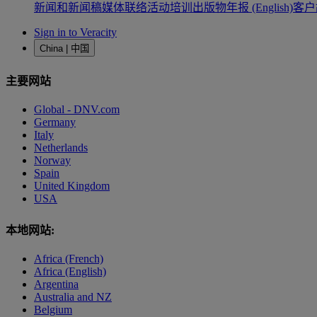
新闻和新闻稿
媒体联络
活动
培训
出版物
年报 (English)
客户
Sign in to Veracity
China | 中国
主要网站
Global - DNV.com
Germany
Italy
Netherlands
Norway
Spain
United Kingdom
USA
本地网站:
Africa (French)
Africa (English)
Argentina
Australia and NZ
Belgium