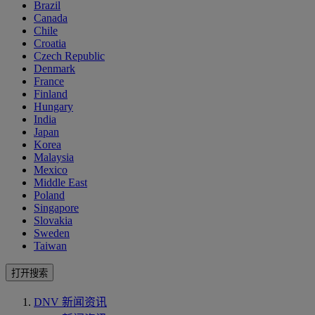
Brazil
Canada
Chile
Croatia
Czech Republic
Denmark
France
Finland
Hungary
India
Japan
Korea
Malaysia
Mexico
Middle East
Poland
Singapore
Slovakia
Sweden
Taiwan
打开搜索
DNV 新闻资讯