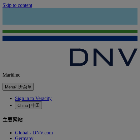
Skip to content
Maritime
Menu
打开菜单
Sign in to Veracity
China | 中国
主要网站
Global - DNV.com
Germany