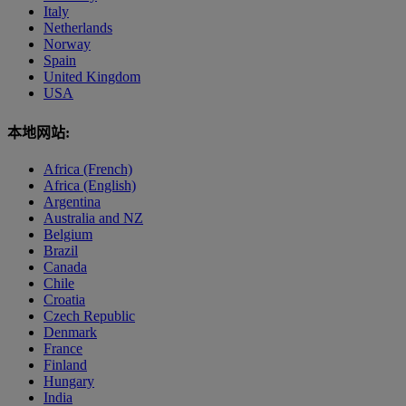
Italy
Netherlands
Norway
Spain
United Kingdom
USA
本地网站:
Africa (French)
Africa (English)
Argentina
Australia and NZ
Belgium
Brazil
Canada
Chile
Croatia
Czech Republic
Denmark
France
Finland
Hungary
India