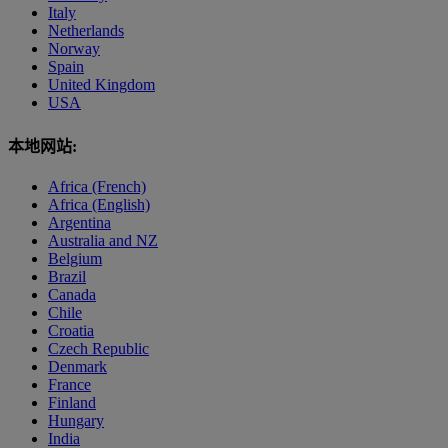
Italy
Netherlands
Norway
Spain
United Kingdom
USA
本地网站:
Africa (French)
Africa (English)
Argentina
Australia and NZ
Belgium
Brazil
Canada
Chile
Croatia
Czech Republic
Denmark
France
Finland
Hungary
India