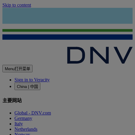
Skip to content
Menu
打开菜单
Sign in to Veracity
China | 中国
主要网站
Global - DNV.com
Germany
Italy
Netherlands
Norway