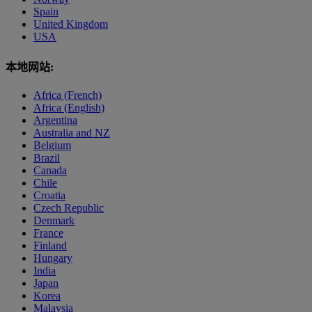
Spain
United Kingdom
USA
本地网站:
Africa (French)
Africa (English)
Argentina
Australia and NZ
Belgium
Brazil
Canada
Chile
Croatia
Czech Republic
Denmark
France
Finland
Hungary
India
Japan
Korea
Malaysia