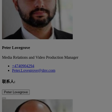
Peter Lovegrove
Media Relations and Video Production Manager
+4740904294
Peter.Lovegrove@dnv.com
联系人:
Peter Lovegrove