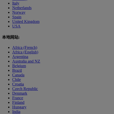
Italy
Netherlands
Norway
Spain
United Kingdom
USA
本地网站:
Africa (French)
Africa (English)
Argentina
Australia and NZ
Belgium
Brazil
Canada
Chile
Croatia
Czech Republic
Denmark
France
Finland
Hungary
India