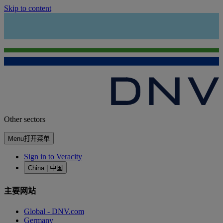
Skip to content
Other sectors
Menu
打开菜单
Sign in to Veracity
China | 中国
主要网站
Global - DNV.com
Germany