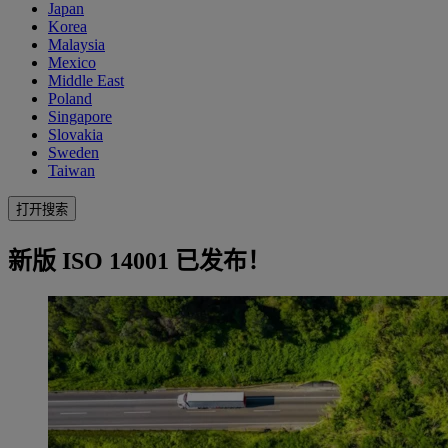
Japan
Korea
Malaysia
Mexico
Middle East
Poland
Singapore
Slovakia
Sweden
Taiwan
打开搜索
新版 ISO 14001 已发布！