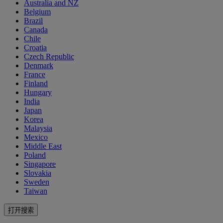
Australia and NZ
Belgium
Brazil
Canada
Chile
Croatia
Czech Republic
Denmark
France
Finland
Hungary
India
Japan
Korea
Malaysia
Mexico
Middle East
Poland
Singapore
Slovakia
Sweden
Taiwan
打开搜索