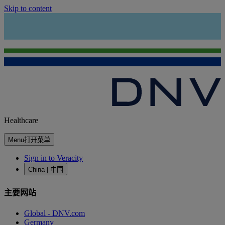
Skip to content
Healthcare
Menu
打开菜单
Sign in to Veracity
China | 中国
主要网站
Global - DNV.com
Germany