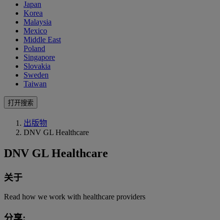
Japan
Korea
Malaysia
Mexico
Middle East
Poland
Singapore
Slovakia
Sweden
Taiwan
打开搜索
出版物
DNV GL Healthcare
DNV GL Healthcare
关于
Read how we work with healthcare providers
分享: