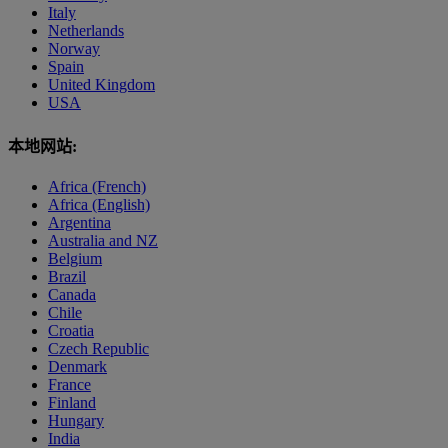
Italy
Netherlands
Norway
Spain
United Kingdom
USA
本地网站:
Africa (French)
Africa (English)
Argentina
Australia and NZ
Belgium
Brazil
Canada
Chile
Croatia
Czech Republic
Denmark
France
Finland
Hungary
India