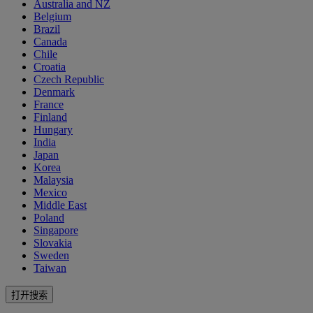
Australia and NZ
Belgium
Brazil
Canada
Chile
Croatia
Czech Republic
Denmark
France
Finland
Hungary
India
Japan
Korea
Malaysia
Mexico
Middle East
Poland
Singapore
Slovakia
Sweden
Taiwan
打开搜索