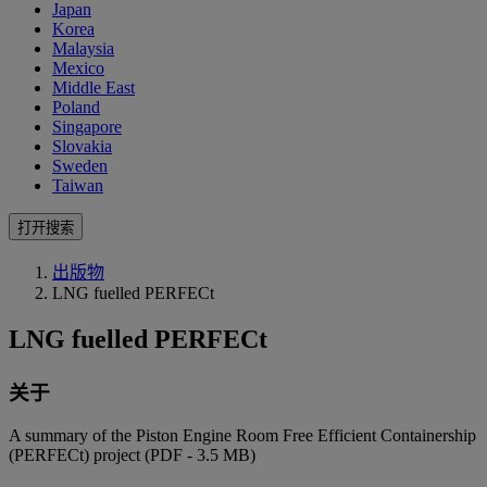
Japan
Korea
Malaysia
Mexico
Middle East
Poland
Singapore
Slovakia
Sweden
Taiwan
打开搜索
出版物
LNG fuelled PERFECt
LNG fuelled PERFECt
关于
A summary of the Piston Engine Room Free Efficient Containership
(PERFECt) project (PDF - 3.5 MB)