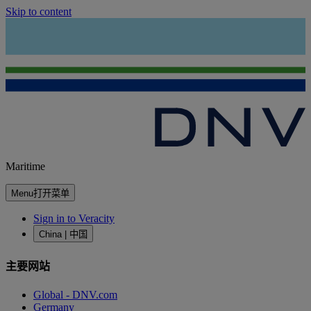
Skip to content
Maritime
Menu
打开菜单
Sign in to Veracity
China | 中国
主要网站
Global - DNV.com
Germany