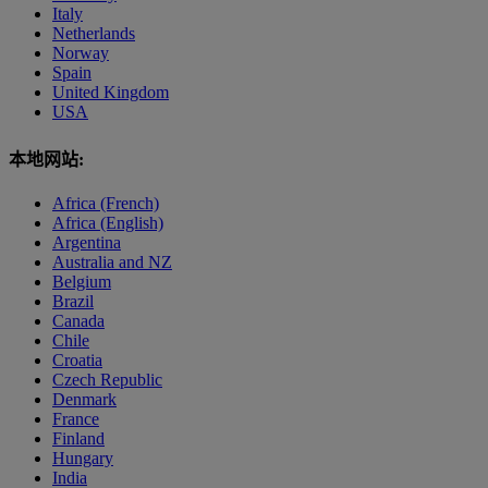
Italy
Netherlands
Norway
Spain
United Kingdom
USA
本地网站:
Africa (French)
Africa (English)
Argentina
Australia and NZ
Belgium
Brazil
Canada
Chile
Croatia
Czech Republic
Denmark
France
Finland
Hungary
India