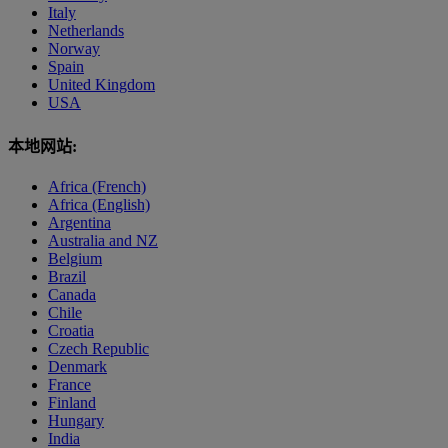
Italy
Netherlands
Norway
Spain
United Kingdom
USA
本地网站:
Africa (French)
Africa (English)
Argentina
Australia and NZ
Belgium
Brazil
Canada
Chile
Croatia
Czech Republic
Denmark
France
Finland
Hungary
India