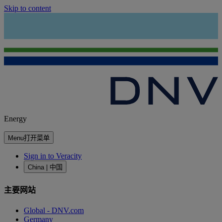
Skip to content
Energy
Menu
打开菜单
Sign in to Veracity
China | 中国
主要网站
Global - DNV.com
Germany