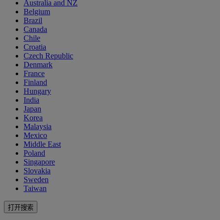
Australia and NZ
Belgium
Brazil
Canada
Chile
Croatia
Czech Republic
Denmark
France
Finland
Hungary
India
Japan
Korea
Malaysia
Mexico
Middle East
Poland
Singapore
Slovakia
Sweden
Taiwan
打开搜索