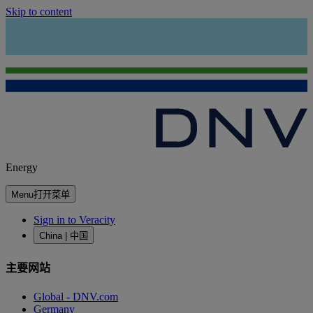
Skip to content
Energy
Menu
打开菜单
Sign in to Veracity
China | 中国
主要网站
Global - DNV.com
Germany