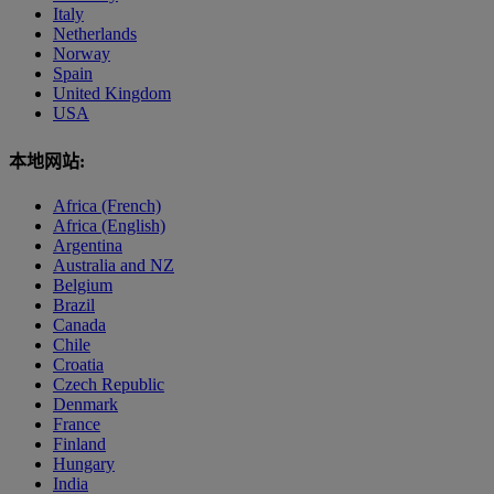
Italy
Netherlands
Norway
Spain
United Kingdom
USA
本地网站:
Africa (French)
Africa (English)
Argentina
Australia and NZ
Belgium
Brazil
Canada
Chile
Croatia
Czech Republic
Denmark
France
Finland
Hungary
India