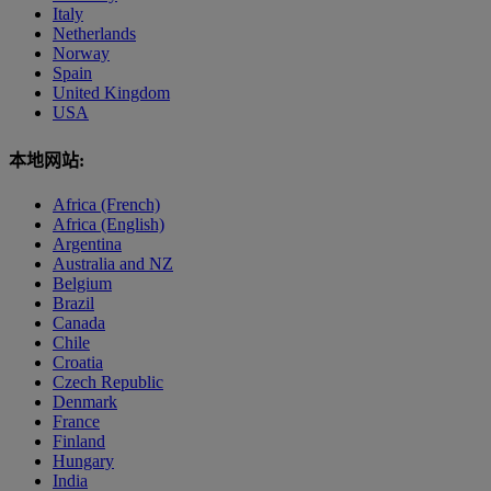
Italy
Netherlands
Norway
Spain
United Kingdom
USA
本地网站:
Africa (French)
Africa (English)
Argentina
Australia and NZ
Belgium
Brazil
Canada
Chile
Croatia
Czech Republic
Denmark
France
Finland
Hungary
India