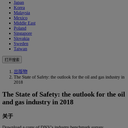
Japan
Korea
Malaysia
Mexico
Middle East
Poland
Singapore
Slovakia
Sweden
Taiwan
打开搜索
出版物
The State of Safety: the outlook for the oil and gas industry in
2018
The State of Safety: the outlook for the oil
and gas industry in 2018
关于
Download a copy of DNV's industry benchmark survey