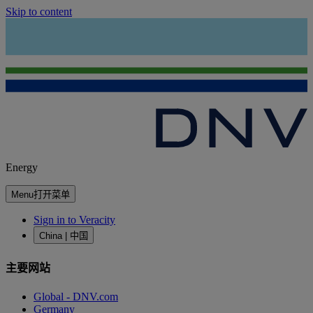
Skip to content
Energy
Menu
打开菜单
Sign in to Veracity
China | 中国
主要网站
Global - DNV.com
Germany