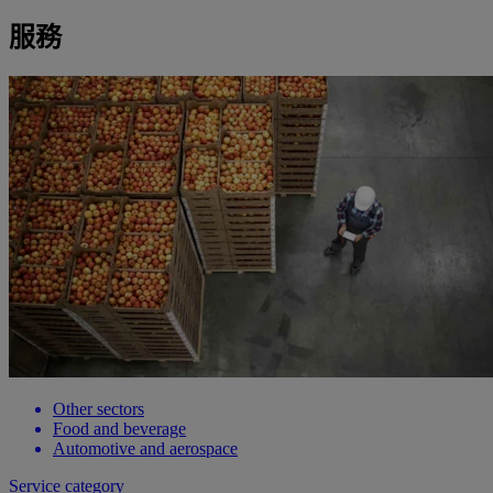
服務
Other sectors
Food and beverage
Automotive and aerospace
Service category