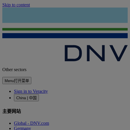
Skip to content
Other sectors
Menu
打开菜单
Sign in to Veracity
China | 中国
主要网站
Global - DNV.com
Germany