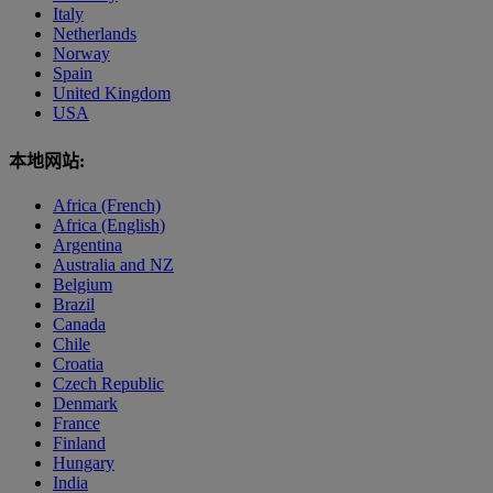
Italy
Netherlands
Norway
Spain
United Kingdom
USA
本地网站:
Africa (French)
Africa (English)
Argentina
Australia and NZ
Belgium
Brazil
Canada
Chile
Croatia
Czech Republic
Denmark
France
Finland
Hungary
India