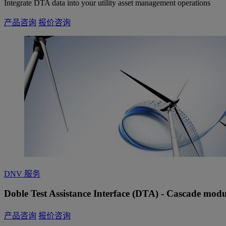
Integrate DTA data into your utility asset management operations
产品咨询
报价咨询
DNV 服务
Doble Test Assistance Interface (DTA) - Cascade modu
产品咨询
报价咨询