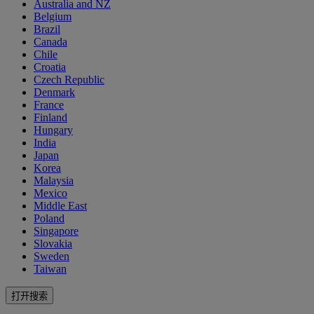
Australia and NZ
Belgium
Brazil
Canada
Chile
Croatia
Czech Republic
Denmark
France
Finland
Hungary
India
Japan
Korea
Malaysia
Mexico
Middle East
Poland
Singapore
Slovakia
Sweden
Taiwan
打开搜索