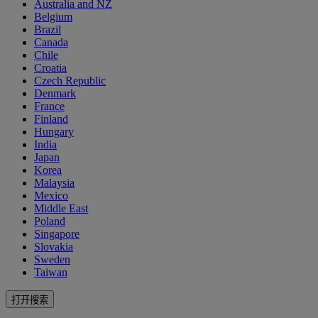
Australia and NZ
Belgium
Brazil
Canada
Chile
Croatia
Czech Republic
Denmark
France
Finland
Hungary
India
Japan
Korea
Malaysia
Mexico
Middle East
Poland
Singapore
Slovakia
Sweden
Taiwan
打开搜索