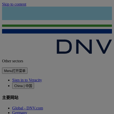
Skip to content
Other sectors
Menu
打开菜单
Sign in to Veracity
China | 中国
主要网站
Global - DNV.com
Germany