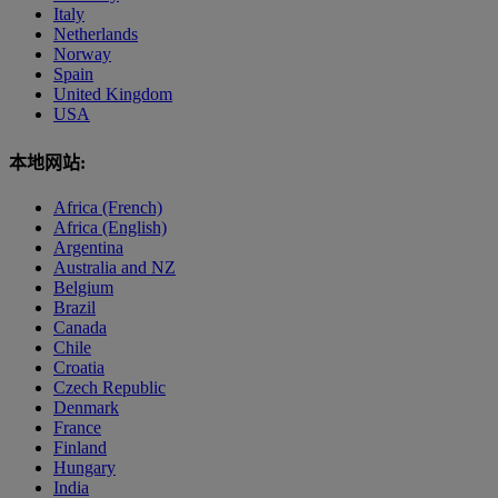
Italy
Netherlands
Norway
Spain
United Kingdom
USA
本地网站:
Africa (French)
Africa (English)
Argentina
Australia and NZ
Belgium
Brazil
Canada
Chile
Croatia
Czech Republic
Denmark
France
Finland
Hungary
India