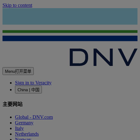
Skip to content
Menu
打开菜单
Sign in to Veracity
China | 中国
主要网站
Global - DNV.com
Germany
Italy
Netherlands
Norway