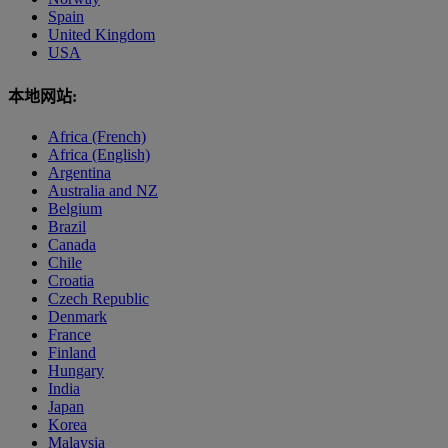
Spain
United Kingdom
USA
本地网站:
Africa (French)
Africa (English)
Argentina
Australia and NZ
Belgium
Brazil
Canada
Chile
Croatia
Czech Republic
Denmark
France
Finland
Hungary
India
Japan
Korea
Malaysia