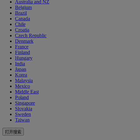
Australia and NZ
Belgium
Brazil
Canada
Chile
Croatia
Czech Republic
Denmark
France
Finland
Hungary
India
Japan
Korea
Malaysia
Mexico
Middle East
Poland
Singapore
Slovakia
Sweden
Taiwan
打开搜索