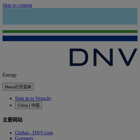
Skip to content
Energy
Menu
打开菜单
Sign in to Veracity
China | 中国
主要网站
Global - DNV.com
Germany