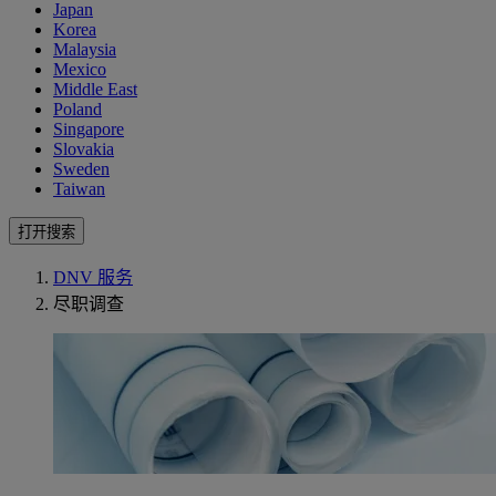
Japan
Korea
Malaysia
Mexico
Middle East
Poland
Singapore
Slovakia
Sweden
Taiwan
打开搜索
DNV 服务
尽职调查