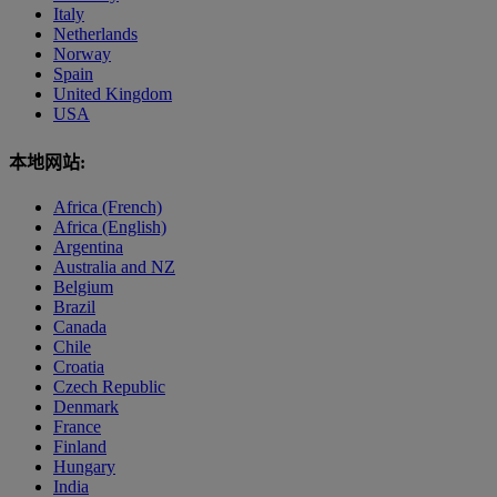
Italy
Netherlands
Norway
Spain
United Kingdom
USA
本地网站:
Africa (French)
Africa (English)
Argentina
Australia and NZ
Belgium
Brazil
Canada
Chile
Croatia
Czech Republic
Denmark
France
Finland
Hungary
India