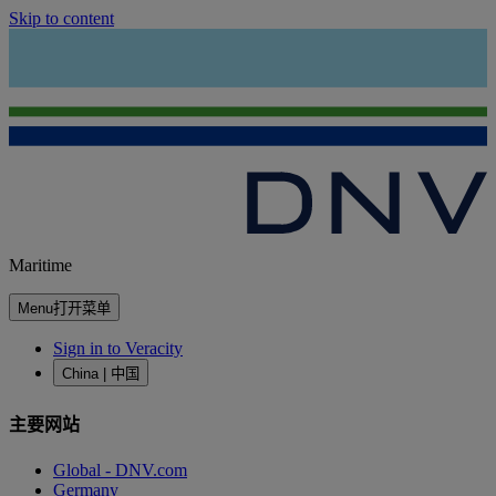
Skip to content
Maritime
Menu
打开菜单
Sign in to Veracity
China | 中国
主要网站
Global - DNV.com
Germany