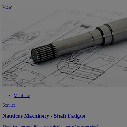
View
Maritime
Service
Nauticus Machinery - Shaft Fatigue
Shaft fatigue and lifecycle calculations of marine shafts