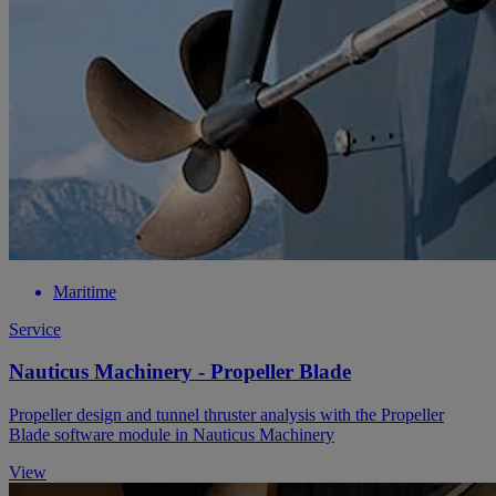
Maritime
Service
Nauticus Machinery - Propeller Blade
Propeller design and tunnel thruster analysis with the Propeller
Blade software module in Nauticus Machinery
View