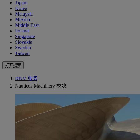
Japan
Korea
Malaysia
Mexico
Middle East
Poland
Singapore
Slovakia
Sweden
Taiwan
打开搜索
DNV 服务
Nauticus Machinery 模块