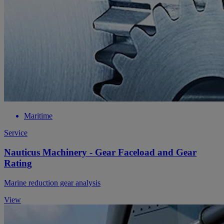
Maritime
Service
Nauticus Machinery - Gear Faceload and Gear
Rating
Marine reduction gear analysis
View