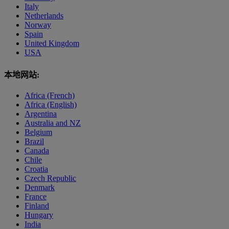
Italy
Netherlands
Norway
Spain
United Kingdom
USA
本地网站:
Africa (French)
Africa (English)
Argentina
Australia and NZ
Belgium
Brazil
Canada
Chile
Croatia
Czech Republic
Denmark
France
Finland
Hungary
India