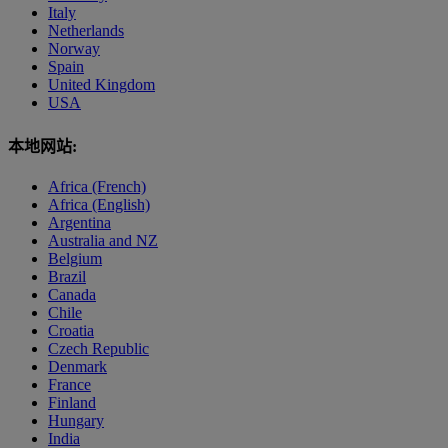
Italy
Netherlands
Norway
Spain
United Kingdom
USA
本地网站:
Africa (French)
Africa (English)
Argentina
Australia and NZ
Belgium
Brazil
Canada
Chile
Croatia
Czech Republic
Denmark
France
Finland
Hungary
India