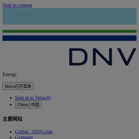
Skip to content
Energy
Menu
打开菜单
Sign in to Veracity
China | 中国
主要网站
Global - DNV.com
Germany