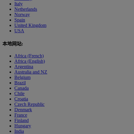
Italy
Netherlands
Norway
Spain
United Kingdom
USA
本地网站:
Africa (French)
Africa (English)
Argentina
Australia and NZ
Belgium
Brazil
Canada
Chile
Croatia
Czech Republic
Denmark
France
Finland
Hungary
India