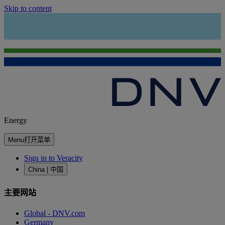
Skip to content
Energy
Menu
打开菜单
Sign in to Veracity
China | 中国
主要网站
Global - DNV.com
Germany