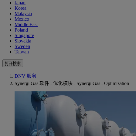
Japan
Korea
Malaysia
Mexico
Middle East
Poland
Singapore
Slovakia
Sweden
Taiwan
打开搜索
DNV 服务
Synergi Gas 软件 - 优化模块 - Synergi Gas - Optimization